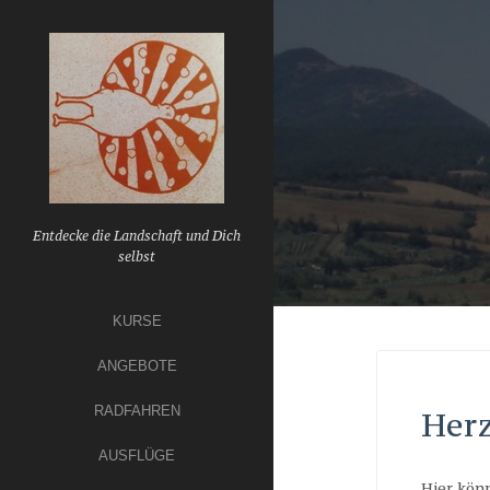
Skip
to
content
Entdecke die Landschaft und Dich
selbst
KURSE
ANGEBOTE
RADFAHREN
Herz
AUSFLÜGE
Hier könn